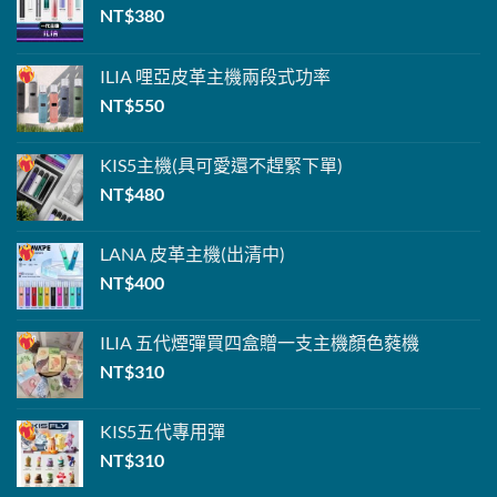
NT$
380
ILIA 哩亞
皮革主機
兩段式功率
NT$
550
KIS5主機
(具可愛還不趕緊下單
)
NT$
480
LANA
皮革主機(出清中)
NT$
400
ILIA 五代煙彈
買四盒贈一支主機
顏色蕤機
NT$
310
KIS5
五代專用彈
NT$
310