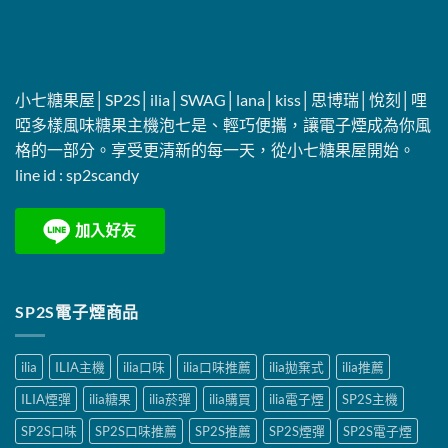
小七糖果屋│SP2S│ilia│SWAG│lana│kiss│思博瑞│悅刻│哩
啞多樣風味糖果主機泡七是、輕巧便攜，讓電子煙成為你風
格的一部分。享受更清新的每一天，從小七糖果屋開始。
line id :
sp2scandy
SP2S電子煙商品
ilia
ILIA主機
ilia口味
ilia口味推薦
ilia拋棄式
ilia推薦
ILIA煙彈
ilia糖果
ilia菸彈
ilia購買
ilia電子煙
SP2S主機
SP2S口味
SP2S口味推薦
SP2S推薦
SP2S煙彈
SP2S電子煙