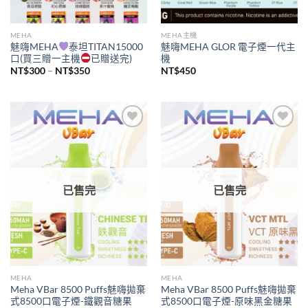
MEHA
MEHA主機
魅嗨MEHA
泰坦TITAN15000
魅嗨MEHA GLOR 電子煙一代主
口(買三贈一主機
已贈送完)
機
價
NT$
300
–
NT$
350
NT$
450
格
範
圍：
NT$300
到
NT$350
Add to
Add to
wishlist
wishlist
已售完
已售完
MEHA
MEHA
Meha VBar 8500 Puffs魅嗨拋棄
Meha VBar 8500 Puffs魅嗨拋棄
式8500口電子煙-鐵觀音糖果
式8500口電子煙-原味黑金糖果