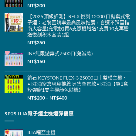
NT$
300
【2026 頂級評測】RELX 悅刻 12000 口拋棄式電
子煙：老饕回購率最高風味推薦，盲選不踩雷指
南大容量(充電款)
買6支隨機贈送1支
買10支再贈
送悦刻积木套装1組
NT$
350
INF無限
拋棄式
7500口(鬼滅款)
NT$
160
鑰石 KEYSTONE FLEX-3 25000口｜雙模主機、
可注油空倉現貨推薦 另售空倉款可注油【買1盒
煙彈贈1支主機
顏色隨機】
價
NT$
200
–
NT$
400
格
範
SP2S ILIA電子煙主機煙彈優惠
圍：
NT$200
到
ILIA
哩亞主機
NT$400