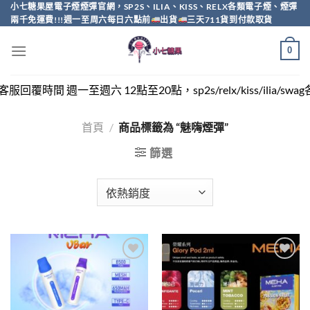
Skip
小七糖果屋電子煙煙彈官網，SP2S、ILIA、KISS、RELX各類電子煙、煙彈
兩千免運費!!!週一至周六每日六點前
出貨
三天711貨到付款取貨
to
content
0
 週一至週六 12點至20點，sp2s/relx/kiss/ilia/sw
首頁
/
商品標籤為 “魅嗨煙彈”
篩選
Add to
Add to
wishlist
wishlist