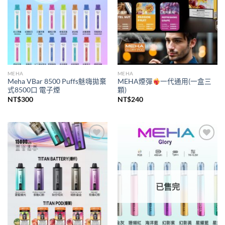
MEHA
MEHA
Meha VBar 8500 Puffs魅嗨拋棄
MEHA煙彈
一代通用(一盒三
式8500口 電子煙
顆)
NT$
300
NT$
240
Add to
Add to
wishlist
wishlist
已售完