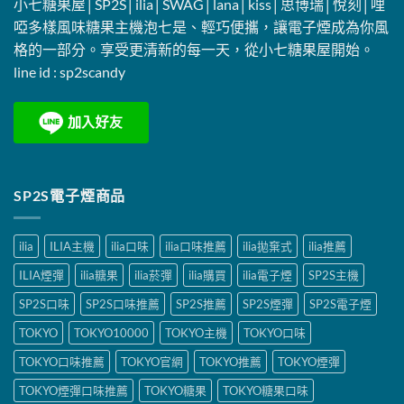
小七糖果屋│SP2S│ilia│SWAG│lana│kiss│思博瑞│悅刻│哩
啞多樣風味糖果主機泡七是、輕巧便攜，讓電子煙成為你風
格的一部分。享受更清新的每一天，從小七糖果屋開始。
line id :
sp2scandy
SP2S電子煙商品
ilia
ILIA主機
ilia口味
ilia口味推薦
ilia拋棄式
ilia推薦
ILIA煙彈
ilia糖果
ilia菸彈
ilia購買
ilia電子煙
SP2S主機
SP2S口味
SP2S口味推薦
SP2S推薦
SP2S煙彈
SP2S電子煙
TOKYO
TOKYO10000
TOKYO主機
TOKYO口味
TOKYO口味推薦
TOKYO官網
TOKYO推薦
TOKYO煙彈
TOKYO煙彈口味推薦
TOKYO糖果
TOKYO糖果口味