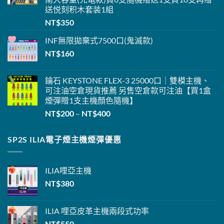
送悦刻积木套装1組
NT$
350
INF無限
拋棄式
7500口(鬼滅款)
NT$
160
鑰石 KEYSTONE FLEX-3 25000口｜雙模主機、
可注油空倉現貨推薦 另售空倉款可注油【買1盒
煙彈贈1支主機
顏色隨機】
價
NT$
200
–
NT$
400
格
範
SP2S ILIA電子煙主機煙彈優惠
圍：
NT$200
到
ILIA
哩亞主機
NT$400
NT$
380
ILIA 哩亞
皮革主機
兩段式功率
NT$
550