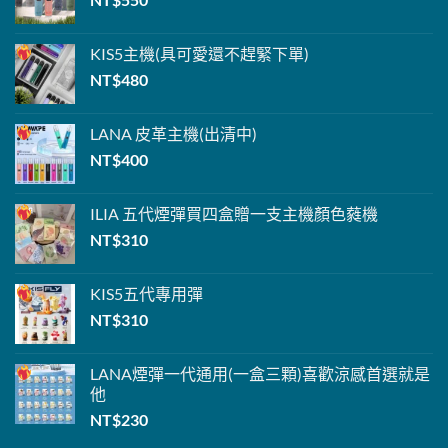
KIS5主機
(具可愛還不趕緊下單
)
NT$
480
LANA
皮革主機(出清中)
NT$
400
ILIA 五代煙彈
買四盒贈一支主機
顏色蕤機
NT$
310
KIS5
五代專用彈
NT$
310
LANA煙彈
一代通用(一盒三顆)喜歡涼感首選就是
他
NT$
230