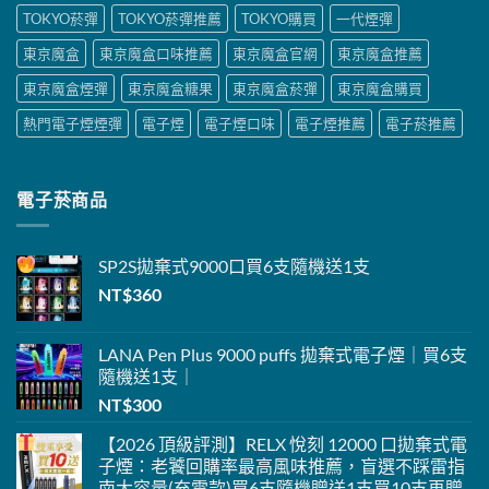
TOKYO菸彈
TOKYO菸彈推薦
TOKYO購買
一代煙彈
東京魔盒
東京魔盒口味推薦
東京魔盒官網
東京魔盒推薦
東京魔盒煙彈
東京魔盒糖果
東京魔盒菸彈
東京魔盒購買
熱門電子煙煙彈
電子煙
電子煙口味
電子煙推薦
電子菸推薦
電子菸商品
SP2S
拋棄式
9000口
買6支隨機送1支
NT$
360
LANA Pen Plus 9000 puffs 拋棄式電子煙｜買6支
隨機送1支｜
NT$
300
【2026 頂級評測】RELX 悅刻 12000 口拋棄式電
子煙：老饕回購率最高風味推薦，盲選不踩雷指
南大容量(充電款)
買6支隨機贈送1支
買10支再贈