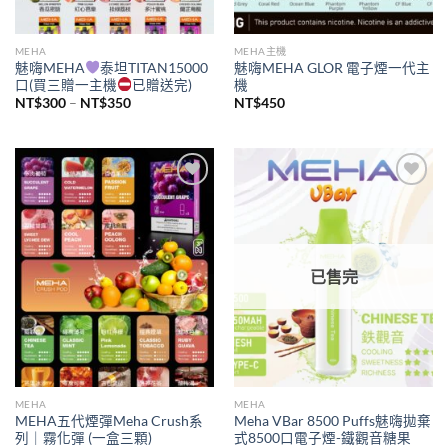
MEHA
MEHA主機
魅嗨MEHA
泰坦TITAN15000
魅嗨MEHA GLOR 電子煙一代主
口(買三贈一主機
已贈送完)
機
價
NT$
300
–
NT$
350
NT$
450
格
範
圍：
NT$300
到
NT$350
Add to
Add to
wishlist
wishlist
已售完
MEHA
MEHA
MEHA五代煙彈Meha Crush系
Meha VBar 8500 Puffs魅嗨拋棄
列｜霧化彈 (一盒三顆)
式8500口電子煙-鐵觀音糖果