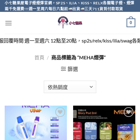
Skip
小七糖果屋電子煙煙彈官網，SP2S、ILIA、KISS、RELX各類電子煙、煙彈
兩千免運費!!!週一至周六每日六點前
出貨
三天711貨到付款取貨
to
content
0
一至週六 12點至20點，sp2s/relx/kiss/ilia/swag
首頁
/
商品標籤為 “MEHA煙彈”
篩選
Add to
Add to
wishlist
wishlist