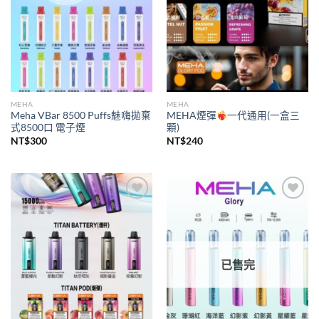
MEHA
MEHA
Meha VBar 8500 Puffs魅嗨拋棄
MEHA煙彈
一代通用(一盒三
式8500口 電子煙
顆)
NT$
300
NT$
240
Add to
Add to
wishlist
wishlist
已售完